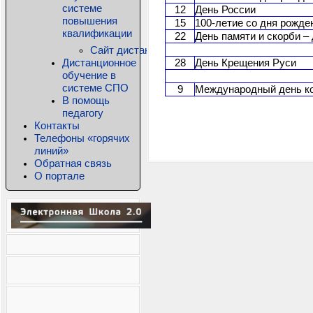
системе
12
День России
повышения
15
100-летие со дня рожде
квалификации
22
День памяти и скорби –
Сайт дистанционного обучения КРИПКиПРО
Дистанционное
28
День Крещения Руси
обучение в
системе СПО
9
Международный день к
В помощь
педагогу
Контакты
Телефоны «горячих
линий»
Обратная связь
О портале