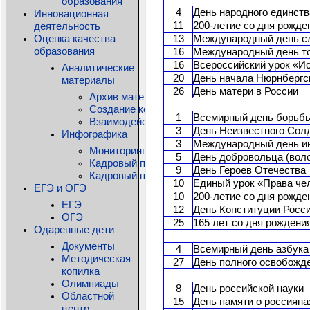
образования
4
День народного единств
Инновационная
деятельность
11
200-летие со дня рожде
Оценка качества
13
Международный день с
образования
16
Международный день т
16
Всероссийский урок «И
Аналитические
20
День начала Нюрнбергс
материалы
26
День матери в России
Архив материалов
Создание комфортной образовательной среды
1
Всемирный день борьб
Взаимодействие детского сада и семьи: дос
3
День Неизвестного Сол
Инфографика
3
Международный день и
Мониторинг состояния общего образования КО
5
День добровольца (вол
Кадровый потенциал системы дошкольного о
9
День Героев Отечества
Кадровый потенциал системы дополнительно
10
Единый урок «Права че
ЕГЭ и ОГЭ
10
200-летие со дня рожде
ЕГЭ
12
День Конституции Росс
ОГЭ
25
165 лет со дня рождени
Одаренные дети
Документы
4
Всемирный день азбука
Методическая
27
День полного освобожде
копилка
Олимпиады
8
День российской науки
Областной
15
День памяти о россиян
центр