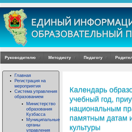
Руководителю
Методисту
Педагогу
Родите
Главная
Регистрация на
мероприятия
Календарь образо
Система управления
образованием
учебный год, при
Министерство
национальным пр
образования
Кузбасса
памятным датам и
Муниципальные
органы
культуры
управления