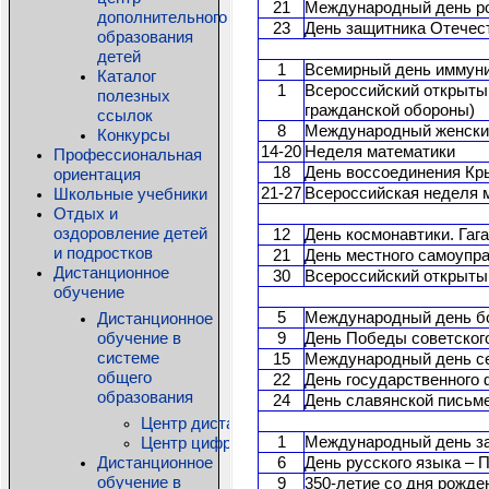
21
Международный день ро
дополнительного
23
День защитника Отечес
образования
детей
1
Всемирный день иммун
Каталог
1
Всероссийский открыты
полезных
гражданской обороны)
ссылок
8
Международный женски
Конкурсы
14-20
Неделя математики
Профессиональная
18
День воссоединения Кр
ориентация
Школьные учебники
21-27
Всероссийская неделя 
Отдых и
оздоровление детей
12
День космонавтики. Гаг
и подростков
21
День местного самоупр
Дистанционное
30
Всероссийский открыты
обучение
Дистанционное
5
Международный день бо
обучение в
9
День Победы советского
системе
15
Международный день с
общего
22
День государственного
образования
24
День славянской письм
Центр дистанционного образования детей-ин
Центр цифровых технологий КРИПКиПРО
1
Международный день з
Дистанционное
6
День русского языка – 
обучение в
9
350-летие со дня рожде