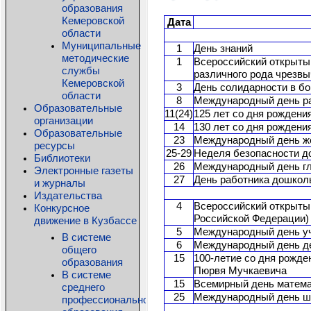
образования
Кемеровской
Дата
области
Муниципальные
1
День знаний
методические
1
Всероссийский открытый
службы
различного рода чрезв
Кемеровской
3
День солидарности в б
области
8
Международный день ра
Образовательные
11(24)
125 лет со дня рождени
организации
14
130 лет со дня рождени
Образовательные
23
Международный день ж
ресурсы
25-29
Неделя безопасности д
Библиотеки
26
Международный день г
Электронные газеты
27
День работника дошкол
и журналы
Издательства
4
Всероссийский открыты
Конкурсное
Российской Федерации)
движение в Кузбассе
5
Международный день у
В системе
6
Международный день де
общего
15
100-летие со дня рожд
образования
Пюрвя Мучкаевича
В системе
15
Всемирный день матем
среднего
25
Международный день шк
профессионального