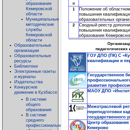
образования
Кемеровской
Положение об областном
области
повышения квалификации
Муниципальные
образовательных органи
методические
Сводный реестр дополни
службы
повышения квалификации
Кемеровской
образования Кемеровской
области
Организац
Образовательные
педагогических
организации
Образовательные
ГОУ ДПО (ПК) С «К
ресурсы
квалификации и пер
Библиотеки
Электронные газеты
Государственное б
и журналы
профессиональног
Издательства
развития професси
Конкурсное
МАОУ ДПО «Институ
движение в Кузбассе
В системе
общего
Межотраслевой ре
образования
переподготовки к
В системе
государственного у
среднего
Центр образования
профессионального
Кемерово