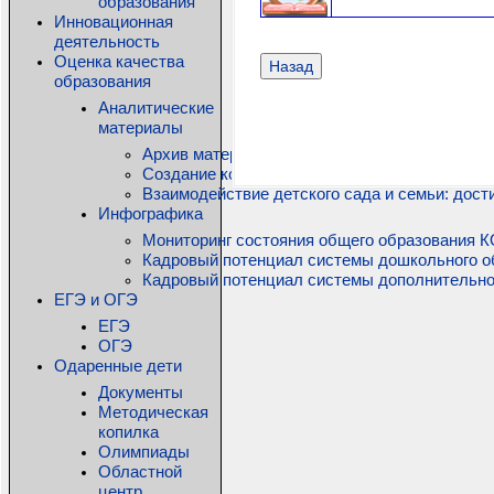
образования
Инновационная
деятельность
Оценка качества
Назад
образования
Аналитические
материалы
Архив материалов
Создание комфортной образовательной среды
Взаимодействие детского сада и семьи: дос
Инфографика
Мониторинг состояния общего образования КО
Кадровый потенциал системы дошкольного о
Кадровый потенциал системы дополнительно
ЕГЭ и ОГЭ
ЕГЭ
ОГЭ
Одаренные дети
Документы
Методическая
копилка
Олимпиады
Областной
центр