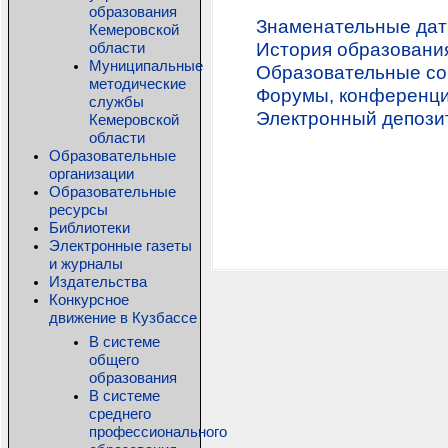
образования
Знаменательные дат
Кемеровской
области
История образования
Муниципальные
Образовательные со
методические
Форумы, конференц
службы
Электронный депози
Кемеровской
области
Образовательные
организации
Образовательные
ресурсы
Библиотеки
Электронные газеты
и журналы
Издательства
Конкурсное
движение в Кузбассе
В системе
общего
образования
В системе
среднего
профессионального