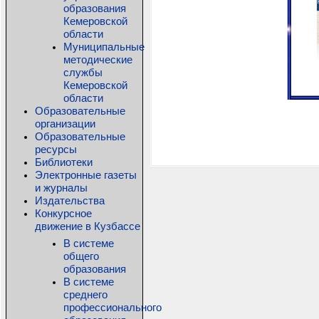
образования
Кемеровской
области
Муниципальные
методические
службы
Кемеровской
области
Образовательные
организации
Образовательные
ресурсы
Библиотеки
Электронные газеты
и журналы
Издательства
Конкурсное
движение в Кузбассе
В системе
общего
образования
В системе
среднего
профессионального