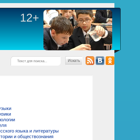
12+
Искать
узыки
изики
иологии
еля
сского языка и литературы
стории и обществознания