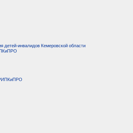
ия детей-инвалидов Кемеровской области
ИПКиПРО
 КРИПКиПРО