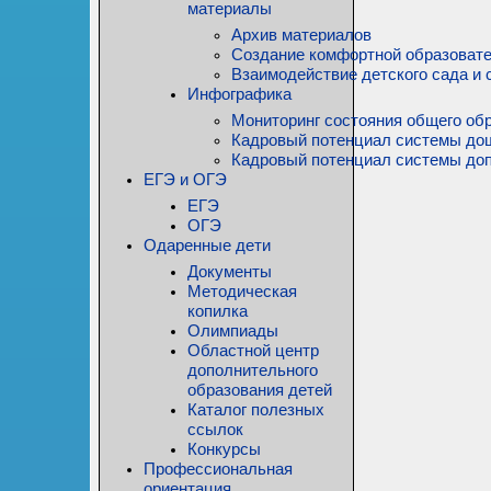
материалы
Архив материалов
Создание комфортной образовате
Взаимодействие детского сада и 
Инфографика
Мониторинг состояния общего обр
Кадровый потенциал системы до
Кадровый потенциал системы доп
ЕГЭ и ОГЭ
ЕГЭ
ОГЭ
Одаренные дети
Документы
Методическая
копилка
Олимпиады
Областной центр
дополнительного
образования детей
Каталог полезных
ссылок
Конкурсы
Профессиональная
ориентация