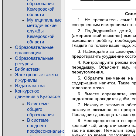
образования
Кемеровской
Сове
области
Муниципальные
1. Не тревожьтесь сами! 
совершенным измерением его 
методические
службы
2. Подбадривайте детей,
(американский психолог) выяви
Кемеровской
выживания ребёнку необходи
области
Гладьте по голове ваше чадо, 
Образовательные
3. Наблюдайте за самочувст
организации
предотвратить ухудшение состо
Образовательные
4. Контролируйте режим под
ресурсы
передышку. Объяснит ему, ч
Библиотеки
переутомления.
Электронные газеты
5. Обратите внимание на 
и журналы
содержащие напитки. Такие про
Издательства
головного мозга.
Конкурсное
6.
Вместе определите, «ж
движение в Кузбассе
подготовка проводится днём, е
В системе
7.
Накануне экзамена обес
общего
накануне экзамена он прекрат
образования
Последние двенадцать часов до
В системе
8.
Непосредственно во врем
среднего
крепкий чай, энергетические нап
так на взводе. Немалый вред
профессионального
музыку во время подготовки, н