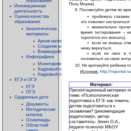
образования
Поль Мориа)
.
Инновационная
9.
Посоветуйте детям во вр
деятельность
Оценка качества
пробежать глазами 
образования
это поможет настроиться 
внимательно прочит
Аналитические
время тестирования – н
материалы
торопятся его вписать);
Архив материалов
если не знаешь отве
Создание комфортной образовательной среды
нему вернуться;
Взаимодействие детского сада и семьи: дос
если не смог в т
Инфографика
положиться на свою инту
Мониторинг состояния общего образования КО
10. Не критикуйте ребёнка п
Кадровый потенциал системы дошкольного о
Источник:
http://nsportal.
Кадровый потенциал системы дополнительно
ЕГЭ и ОГЭ
Материал:
ЕГЭ
Презентационный материал п
ОГЭ
теме: «Психологическая
Одаренные дети
подготовка к ЕГЭ: как помочь
Документы
детям подготовиться к
Методическая
экзаменам? (рекомендации
копилка
родителям)», автор-
Олимпиады
составитель: Зенич О.А.,
Областной
педагог-психолог МБОУ
центр