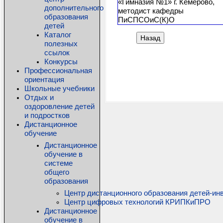
«Гимназия №1» г. Кемерово,
дополнительного
методист кафедры
образования
ПиСПСОиС(К)О
детей
Каталог
Назад
полезных
ссылок
Конкурсы
Профессиональная
ориентация
Школьные учебники
Отдых и
оздоровление детей
и подростков
Дистанционное
обучение
Дистанционное
обучение в
системе
общего
образования
Центр дистанционного образования детей-ин
Центр цифровых технологий КРИПКиПРО
Дистанционное
обучение в