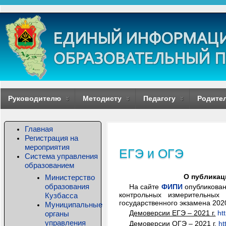
Руководителю
Методисту
Педагогу
Родите
Главная
Регистрация на
мероприятия
ЕГЭ и ОГЭ
Система управления
образованием
О публикац
Министерство
образования
На сайте
ФИПИ
опубликован
контрольных измерительных 
Кузбасса
государственного экзамена 2020
Муниципальные
Демоверсии ЕГЭ – 2021 г.
ht
органы
управления
Демоверсии ОГЭ – 2021 г.
ht