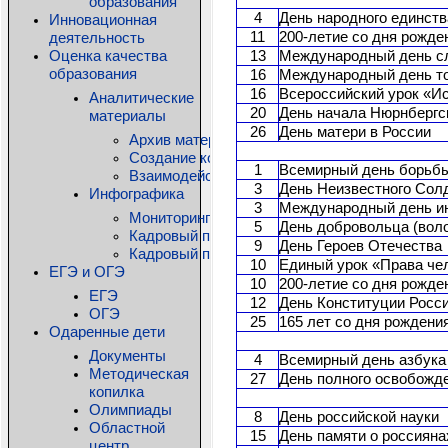
образования
4
День народного единств
Инновационная
деятельность
11
200-летие со дня рожде
Оценка качества
13
Международный день с
образования
16
Международный день т
16
Всероссийский урок «И
Аналитические
20
День начала Нюрнбергс
материалы
26
День матери в России
Архив материалов
Создание комфортной образовательной среды
1
Всемирный день борьб
Взаимодействие детского сада и семьи: дос
3
День Неизвестного Сол
Инфографика
3
Международный день и
Мониторинг состояния общего образования КО
5
День добровольца (вол
Кадровый потенциал системы дошкольного о
9
День Героев Отечества
Кадровый потенциал системы дополнительно
10
Единый урок «Права че
ЕГЭ и ОГЭ
10
200-летие со дня рожде
ЕГЭ
12
День Конституции Росс
ОГЭ
25
165 лет со дня рождени
Одаренные дети
Документы
4
Всемирный день азбука
Методическая
27
День полного освобожде
копилка
Олимпиады
8
День российской науки
Областной
15
День памяти о россиян
центр