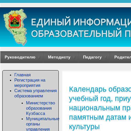
Руководителю
Методисту
Педагогу
Родите
Главная
Регистрация на
мероприятия
Календарь образо
Система управления
образованием
учебный год, при
Министерство
национальным пр
образования
Кузбасса
памятным датам и
Муниципальные
органы
культуры
управления