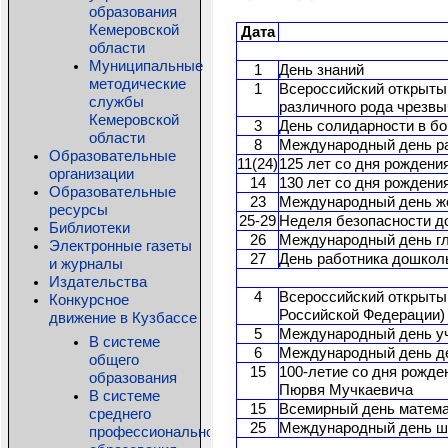
образования
Кемеровской
Дата
области
Муниципальные
1
День знаний
методические
1
Всероссийский открытый
службы
различного рода чрезв
Кемеровской
3
День солидарности в б
области
8
Международный день ра
Образовательные
11(24)
125 лет со дня рождени
организации
14
130 лет со дня рождени
Образовательные
23
Международный день ж
ресурсы
25-29
Неделя безопасности д
Библиотеки
26
Международный день г
Электронные газеты
27
День работника дошкол
и журналы
Издательства
4
Всероссийский открыты
Конкурсное
Российской Федерации)
движение в Кузбассе
5
Международный день у
В системе
6
Международный день де
общего
15
100-летие со дня рожд
образования
Пюрвя Мучкаевича
В системе
15
Всемирный день матем
среднего
25
Международный день шк
профессионального