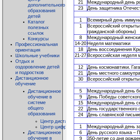
21
Международный день ро
дополнительного
23
День защитника Отечес
образования
детей
1
Всемирный день иммун
Каталог
1
Всероссийский открыты
полезных
гражданской обороны)
ссылок
8
Международный женски
Конкурсы
14-20
Неделя математики
Профессиональная
18
День воссоединения Кр
ориентация
Школьные учебники
21-27
Всероссийская неделя 
Отдых и
оздоровление детей
12
День космонавтики. Гаг
и подростков
21
День местного самоупр
Дистанционное
30
Всероссийский открыты
обучение
Дистанционное
5
Международный день бо
обучение в
9
День Победы советского
системе
15
Международный день с
общего
22
День государственного
образования
24
День славянской письм
Центр дистанционного образования детей-ин
Центр цифровых технологий КРИПКиПРО
1
Международный день з
Дистанционное
6
День русского языка – 
обучение в
9
350-летие со дня рожде