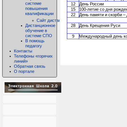
системе
12
День России
повышения
15
100-летие со дня рожде
квалификации
22
День памяти и скорби –
Сайт дистанционного обучения КРИПКиПРО
Дистанционное
28
День Крещения Руси
обучение в
системе СПО
9
Международный день к
В помощь
педагогу
Контакты
Телефоны «горячих
линий»
Обратная связь
О портале