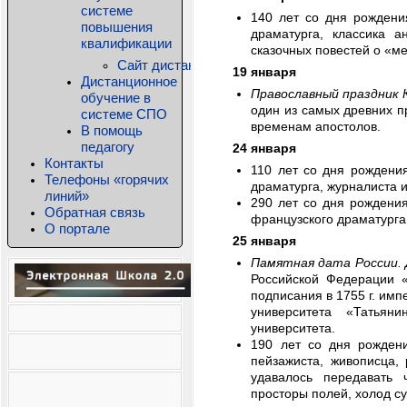
системе
140 лет со дня рождени
повышения
драматурга, классика а
квалификации
сказочных повестей о «ме
Сайт дистанционного обучения КРИПКиПРО
19 января
Дистанционное
Православный праздник 
обучение в
один из самых древних п
системе СПО
временам апостолов.
В помощь
педагогу
24 января
Контакты
110 лет со дня рожден
Телефоны «горячих
драматурга, журналиста и
линий»
290 лет со дня рожден
Обратная связь
французского драматурга
О портале
25 января
Памятная дата России.
Российской Федерации «
подписания в 1755 г. им
университета «Татьян
университета.
190 лет со дня рожде
пейзажиста, живописца, 
удавалось передавать 
просторы полей, холод су