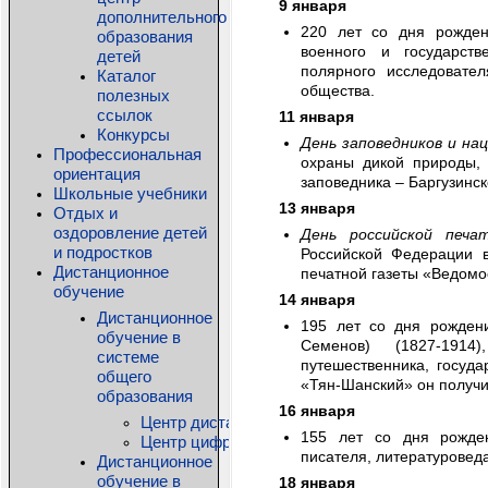
9 января
дополнительного
220 лет со дня рожд
образования
военного и государств
детей
полярного исследовател
Каталог
общества.
полезных
ссылок
11 января
Конкурсы
День заповедников и на
Профессиональная
охраны дикой природы, 
ориентация
заповедника – Баргузинск
Школьные учебники
13 января
Отдых и
оздоровление детей
День российской печат
и подростков
Российской Федерации в
Дистанционное
печатной газеты «Ведомос
обучение
14 января
Дистанционное
195 лет со дня рожден
обучение в
Семенов) (1827-1914)
системе
путешественника, госуд
общего
«Тян-Шанский» он получи
образования
16 января
Центр дистанционного образования детей-ин
155 лет со дня рожд
Центр цифровых технологий КРИПКиПРО
писателя, литературоведа
Дистанционное
обучение в
18 января