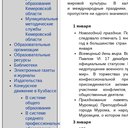
образования
мировой культуры. В кал
Кемеровской
и международные праздники,
области
пропустите ни одного значимог
Муниципальные
методические
1 января
службы
Новогодний праздник.
По
Кемеровской
следовало отмечать 1 ян
области
год в большинстве стран
Образовательные
января
организации
Всемирный день мира.
Вс
Образовательные
Павлом VI. 17 декабр
ресурсы
официальным статусом. 
Библиотеки
недопущение военного пр
Электронные газеты
мир». В торжествах уч
и журналы
конфессиональной пр
Издательства
присоединяются активи
Конкурсное
участники конфликтов
движение в Кузбассе
общественные деятели.
В системе
Празднование памя
общего
Муромца). Преподобный 
образования
города Мурома, и наро
В системе
Муромцем, о котором пел
среднего
3 января
профессионального