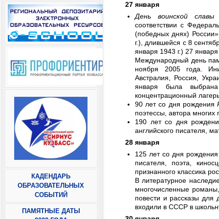
27 января
День воинской славы 
соответствии с Федерал
(победных днях) России»
г.), длившейся с 8 сентяб
января 1943 г.) 27 январ
Международный день пам
ноября 2005 года. Ини
Австралия, Россия, Укр
января была выбрана
концентрационный лагер
90 лет со дня рождения
поэтессы, автора многих 
190 лет со дня рожден
английского писателя, м
28 января
125 лет со дня рождени
писателя, поэта, кинос
признанного классика ро
КАДЕНДАРЬ
В литературное наследие
ОБРАЗОВАТЕЛЬНЫХ
многочисленные романы, 
СОБЫТИЙ
повести и рассказы для 
входили в СССР в школьн
ПАМЯТНЫЕ ДАТЫ
30 января