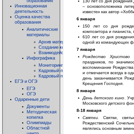
образования
130 лет со дня рождения
Инновационная
– основоположника лите
деятельность
известен как автор «Хобб
Оценка качества
6 января
образования
150 лет со дня рожд
Аналитические
композитора и пианиста, 
материалы
610 лет со дня рожден
Архив материалов
одной из командующих фр
Создание комфортной образовательной среды
7 января
Взаимодействие детского сада и семьи: дос
Рождество Христово
–
Инфографика
праздников, по значимо
Мониторинг состояния общего образования КО
воспоминание Рождества
Кадровый потенциал системы дошкольного о
и отмечается всегда в од
Кадровый потенциал системы дополнительно
день заканчивается Рож
ЕГЭ и ОГЭ
Крещения Господня.
ЕГЭ
8 января
ОГЭ
День детского кино
. Уч
Одаренные дети
Московского детского фон
Документы
8-18 января
Методическая
копилка
Святки.
Святки, свят
Олимпиады
Рождественский Сочельни
Областной
являлись основным зимни
центр