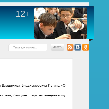
12+
Искать
ии Владимира Владимировича Путина «О
ивилева, был дан старт тысячедневному