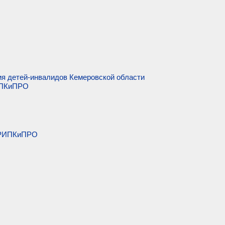
ия детей-инвалидов Кемеровской области
ИПКиПРО
 КРИПКиПРО