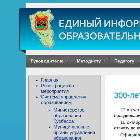
Руководителю
Методисту
Педагогу
Главная
Регистрация на
мероприятия
300-ле
Система управления
образованием
Министерство
27 авгус
образования
праздновани
Кузбасса
11 октяб
Муниципальные
отсчету до 
органы управления
Официаль
образования