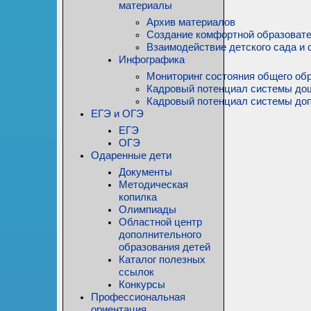
материалы
Архив материалов
Создание комфортной образовате
Взаимодействие детского сада и 
Инфографика
Мониторинг состояния общего обр
Кадровый потенциал системы до
Кадровый потенциал системы доп
ЕГЭ и ОГЭ
ЕГЭ
ОГЭ
Одаренные дети
Документы
Методическая
копилка
Олимпиады
Областной центр
дополнительного
образования детей
Каталог полезных
ссылок
Конкурсы
Профессиональная
ориентация