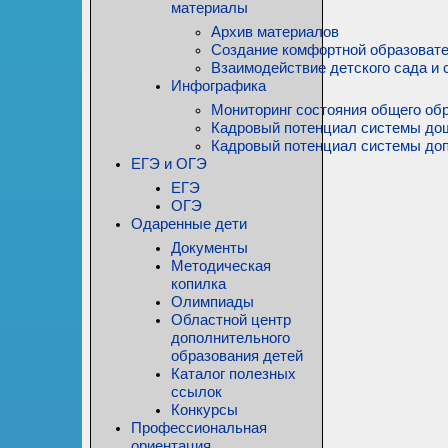
материалы
Архив материалов
Создание комфортной образовате
Взаимодействие детского сада и 
Инфографика
Мониторинг состояния общего обр
Кадровый потенциал системы до
Кадровый потенциал системы доп
ЕГЭ и ОГЭ
ЕГЭ
ОГЭ
Одаренные дети
Документы
Методическая
копилка
Олимпиады
Областной центр
дополнительного
образования детей
Каталог полезных
ссылок
Конкурсы
Профессиональная
ориентация