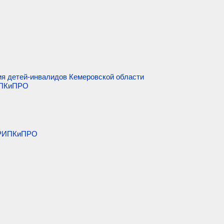
ия детей-инвалидов Кемеровской области
ИПКиПРО
 КРИПКиПРО