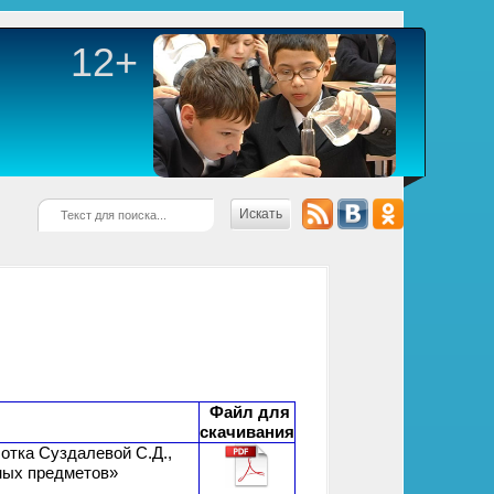
12+
Искать
Файл для
скачивания
отка Суздалевой С.Д.,
ных предметов»