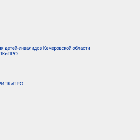
ия детей-инвалидов Кемеровской области
ИПКиПРО
 КРИПКиПРО