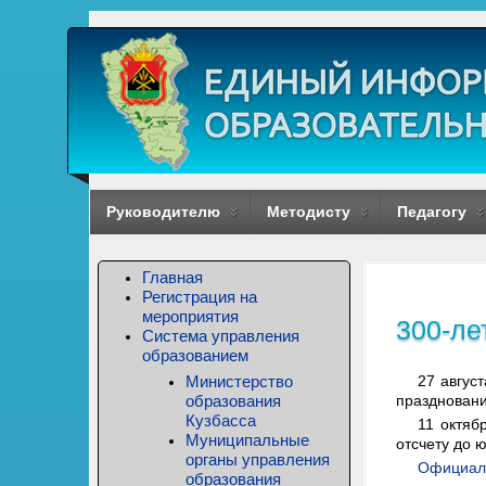
Руководителю
Методисту
Педагогу
Главная
Регистрация на
мероприятия
300-ле
Система управления
образованием
Министерство
27 авгус
образования
праздновани
Кузбасса
11 октяб
Муниципальные
отсчету до 
органы управления
Официаль
образования