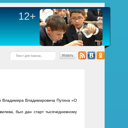
12+
Искать
ии Владимира Владимировича Путина «О
ивилева, был дан старт тысячедневному