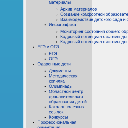
материалы
Архив материалов
Создание комфортной образовате
Взаимодействие детского сада и 
Инфографика
Мониторинг состояния общего обр
Кадровый потенциал системы до
Кадровый потенциал системы доп
ЕГЭ и ОГЭ
ЕГЭ
ОГЭ
Одаренные дети
Документы
Методическая
копилка
Олимпиады
Областной центр
дополнительного
образования детей
Каталог полезных
ссылок
Конкурсы
Профессиональная
ориентация