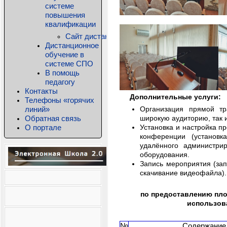
системе
повышения
квалификации
Сайт дистанционного обучения КРИПКиПРО
Дистанционное
обучение в
системе СПО
В помощь
педагогу
Контакты
Дополнительные услуги:
Телефоны «горячих
линий»
Организация прямой тр
Обратная связь
широкую аудиторию, так и
О портале
Установка и настройка п
конференции (установк
удалённого администрир
оборудования.
Запись мероприятия (зап
скачивание видеофайла).
по предоставлению пл
использов
№
Содержание