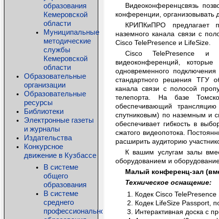
образования
Видеоконференцсвязь позв
Кемеровской
конференции, организовывать д
области
КРИПКиПРО предлагает п
Муниципальные
наземного канала связи с пол
методические
Cisco TelePresence и LifeSize.
службы
Cisco TelePresence и 
Кемеровской
видеоконференций, которые
области
одновременного подключения 
Образовательные
стандартного решения ТГУ о
организации
канала связи с полосой проп
Образовательные
телепорта. На базе Томско
ресурсы
обеспечивающий трансляцию I
Библиотеки
спутниковым) по наземным и с
Электронные газеты
обеспечивает гибкость в выбо
и журналы
сжатого видеопотока. Постоянн
Издательства
расширить аудиторию участник
Конкурсное
К вашим услугам залы вме
движение в Кузбассе
оборудованием и оборудовани
В системе
Малый конференц-зал (вме
общего
Техническое оснащение:
образования
В системе
Кодек Cisco TelePresence
среднего
Кодек LifeSize Passport, 
профессионального
Интерактивная доска с п