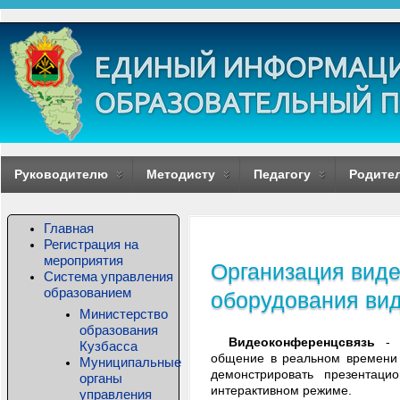
Руководителю
Методисту
Педагогу
Родите
Главная
Регистрация на
мероприятия
Организация вид
Система управления
образованием
оборудования ви
Министерство
образования
Видеоконференцсвязь
- т
Кузбасса
общение в реальном времени д
Муниципальные
демонстрировать презентаци
органы
интерактивном режиме.
управления