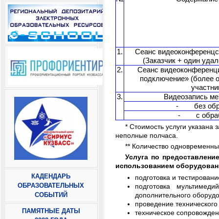
1.
Сеанс видеоконференцсв
(Заказчик + один удал
2.
Сеанс видеоконференц
подключение» (более о
участни
3.
Видеозапись ме
- без обр
- с обраб
* Стоимость услуги указана
неполные полчаса.
** Количество одновременных
Услуга по предоставлени
использованием оборудован
КАДЕНДАРЬ
подготовка и тестирован
ОБРАЗОВАТЕЛЬНЫХ
подготовка мультимеди
СОБЫТИЙ
дополнительного оборудо
проведение технического
ПАМЯТНЫЕ ДАТЫ
техническое сопровожде