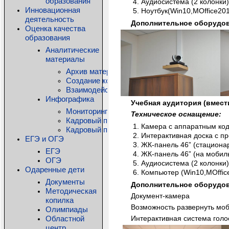
образования
Аудиосистема (2 колонки
Инновационная
Ноутбук(Win10,MOffice20
деятельность
Дополнительное оборудов
Оценка качества
образования
Аналитические
материалы
Архив материалов
Создание комфортной образовательной среды
Взаимодействие детского сада и семьи: дос
Инфографика
Учебная аудитория (вмест
Мониторинг состояния общего образования КО
Техническое оснащение:
Кадровый потенциал системы дошкольного о
Камера с аппаратным код
Кадровый потенциал системы дополнительно
Интерактивная доска с п
ЕГЭ и ОГЭ
ЖК-панель 46” (стациона
ЕГЭ
ЖК-панель 46” (на мобил
ОГЭ
Аудиосистема (2 колонки
Одаренные дети
Компьютер (Win10,MOffic
Документы
Дополнительное оборудов
Методическая
Документ-камера
копилка
Возможность развернуть моб
Олимпиады
Областной
Интерактивная система голо
центр