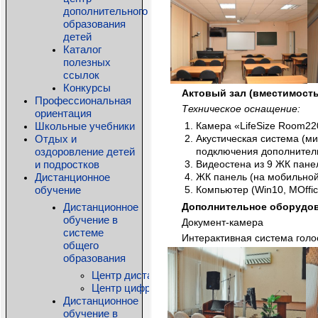
дополнительного
образования
детей
Каталог
полезных
ссылок
Конкурсы
Актовый зал (вместимость
Профессиональная
Техническое оснащение:
ориентация
Школьные учебники
Камера «LifeSize Room22
Отдых и
Акустическая система (м
оздоровление детей
подключения дополнител
и подростков
Видеостена из 9 ЖК пане
Дистанционное
ЖК панель (на мобильной
обучение
Компьютер (Win10, MOffi
Дистанционное
Дополнительное оборудов
обучение в
Документ-камера
системе
Интерактивная система голо
общего
образования
Центр дистанционного образования детей-ин
Центр цифровых технологий КРИПКиПРО
Дистанционное
обучение в