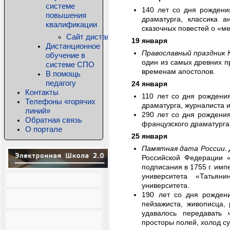
системе
140 лет со дня рождени
повышения
драматурга, классика а
квалификации
сказочных повестей о «ме
Сайт дистанционного обучения КРИПКиПРО
19 января
Дистанционное
Православный праздник 
обучение в
один из самых древних п
системе СПО
временам апостолов.
В помощь
педагогу
24 января
Контакты
110 лет со дня рожден
Телефоны «горячих
драматурга, журналиста и
линий»
290 лет со дня рожден
Обратная связь
французского драматурга
О портале
25 января
Памятная дата России.
Российской Федерации «
подписания в 1755 г. им
университета «Татьян
университета.
190 лет со дня рожде
пейзажиста, живописца, 
удавалось передавать 
просторы полей, холод су