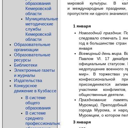
образования
мировой культуры. В кал
Кемеровской
и международные праздники,
области
пропустите ни одного значимог
Муниципальные
методические
1 января
службы
Новогодний праздник.
По
Кемеровской
следовало отмечать 1 ян
области
год в большинстве стран
Образовательные
января
организации
Всемирный день мира.
Вс
Образовательные
Павлом VI. 17 декабр
ресурсы
официальным статусом. 
Библиотеки
недопущение военного пр
Электронные газеты
мир». В торжествах уч
и журналы
конфессиональной пр
Издательства
присоединяются активи
Конкурсное
участники конфликтов
движение в Кузбассе
общественные деятели.
В системе
Празднование памя
общего
Муромца). Преподобный 
образования
города Мурома, и наро
В системе
Муромцем, о котором пел
среднего
3 января
профессионального