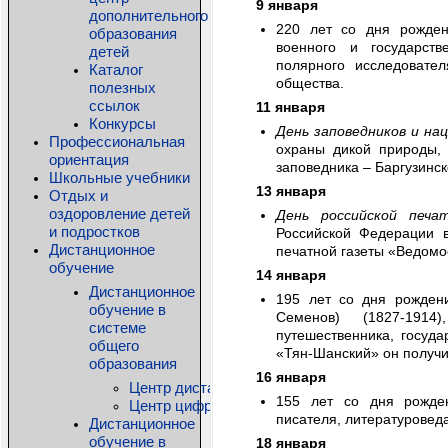
9 января
дополнительного
220 лет со дня рожд
образования
военного и государств
детей
полярного исследовател
Каталог
общества.
полезных
ссылок
11 января
Конкурсы
День заповедников и на
Профессиональная
охраны дикой природы, 
ориентация
заповедника – Баргузинск
Школьные учебники
13 января
Отдых и
оздоровление детей
День российской печат
и подростков
Российской Федерации в
Дистанционное
печатной газеты «Ведомос
обучение
14 января
Дистанционное
195 лет со дня рожден
обучение в
Семенов) (1827-1914)
системе
путешественника, госуд
общего
«Тян-Шанский» он получи
образования
16 января
Центр дистанционного образования детей-ин
155 лет со дня рожд
Центр цифровых технологий КРИПКиПРО
писателя, литературоведа
Дистанционное
обучение в
18 января