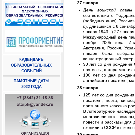
27 января
День воинской славы 
соответствии с Федерал
(победных днях) России»
г.), длившейся с 8 сентяб
января 1943 г.) 27 январ
Международный день пам
ноября 2005 года. Ини
Австралия, Россия, Укр
января была выбрана
концентрационный лагер
КАДЕНДАРЬ
90 лет со дня рождения
ОБРАЗОВАТЕЛЬНЫХ
поэтессы, автора многих 
СОБЫТИЙ
190 лет со дня рожден
английского писателя, м
ПАМЯТНЫЕ ДАТЫ
2022 ГОДА
28 января
125 лет со дня рождени
писателя, поэта, кинос
признанного классика ро
В литературное наследие
многочисленные романы, 
повести и рассказы для 
входили в СССР в школьн
30 января