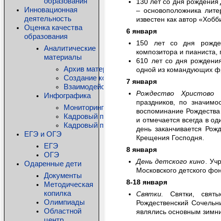
образования
130 лет со дня рождения
Инновационная
– основоположника лите
деятельность
известен как автор «Хобб
Оценка качества
6 января
образования
150 лет со дня рожд
Аналитические
композитора и пианиста, 
материалы
610 лет со дня рожден
Архив материалов
одной из командующих фр
Создание комфортной образовательной среды
7 января
Взаимодействие детского сада и семьи: дос
Рождество Христово
–
Инфографика
праздников, по значимо
Мониторинг состояния общего образования КО
воспоминание Рождества
Кадровый потенциал системы дошкольного о
и отмечается всегда в од
Кадровый потенциал системы дополнительно
день заканчивается Рож
ЕГЭ и ОГЭ
Крещения Господня.
ЕГЭ
8 января
ОГЭ
День детского кино
. Уч
Одаренные дети
Московского детского фон
Документы
8-18 января
Методическая
копилка
Святки.
Святки, свят
Олимпиады
Рождественский Сочельни
Областной
являлись основным зимни
центр