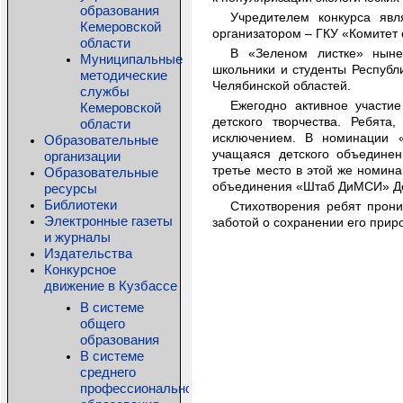
образования
Учредителем конкурса явл
Кемеровской
организатором – ГКУ «Комитет
области
В «Зеленом листке» ныне
Муниципальные
школьники и студенты Республи
методические
Челябинской областей.
службы
Ежегодно активное участи
Кемеровской
детского творчества. Ребята
области
исключением. В номинации «
Образовательные
учащаяся детского объединен
организации
третье место в этой же номина
Образовательные
объединения «Штаб ДиМСИ» Дем
ресурсы
Библиотеки
Стихотворения ребят прон
Электронные газеты
заботой о сохранении его приро
и журналы
Издательства
Конкурсное
движение в Кузбассе
В системе
общего
образования
В системе
среднего
профессионального