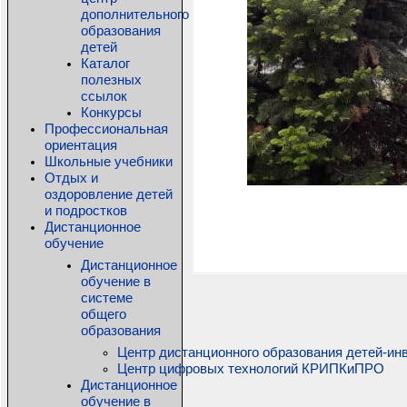
дополнительного
образования
детей
Каталог
полезных
ссылок
Конкурсы
Профессиональная
ориентация
Школьные учебники
Отдых и
оздоровление детей
и подростков
Дистанционное
обучение
Дистанционное
обучение в
системе
общего
образования
Центр дистанционного образования детей-ин
Центр цифровых технологий КРИПКиПРО
Дистанционное
обучение в