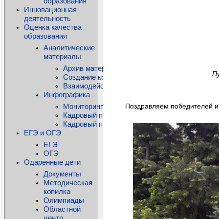
образования
Инновационная
деятельность
Оценка качества
образования
Аналитические
материалы
Архив материалов
П
Создание комфортной образовательной среды
Взаимодействие детского сада и семьи: дос
Инфографика
Мониторинг состояния общего образования КО
Поздравляем победителей и 
Кадровый потенциал системы дошкольного о
Кадровый потенциал системы дополнительно
ЕГЭ и ОГЭ
ЕГЭ
ОГЭ
Одаренные дети
Документы
Методическая
копилка
Олимпиады
Областной
центр