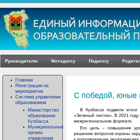
Руководителю
Методисту
Педагогу
Родите
Главная
Регистрация на
мероприятия
С победой, юные 
Система управления
образованием
Министерство
В Кузбассе подвели итоги 
образования
«Зеленый листок». В 2021 году
Кузбасса
межрегиональном формате.
Муниципальные
Его цель – повышение уро
органы
решению вопросов охраны окру
управления
к популяризации экологических