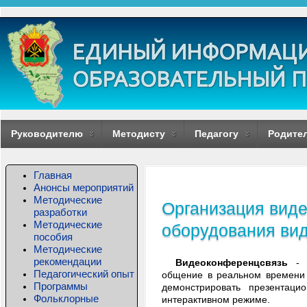
Руководителю
Методисту
Педагогу
Родите
Главная
Анонсы мероприятий
Методические
Организация вид
разработки
Методические
оборудования ви
пособия
Методические
рекомендации
Видеоконференцсвязь
- т
Педагогический опыт
общение в реальном времени д
Программы
демонстрировать презентаци
Фольклорные
интерактивном режиме.