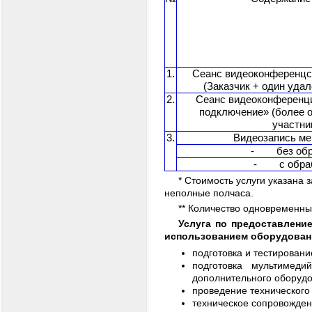
1.
Сеанс видеоконференцсв
(Заказчик + один удал
2.
Сеанс видеоконференц
подключение» (более о
участни
3.
Видеозапись ме
- без обр
- с обраб
* Стоимость услуги указана
неполные полчаса.
** Количество одновременных
Услуга по предоставлени
использованием оборудован
подготовка и тестирован
подготовка мультимеди
дополнительного оборудо
проведение технического
техническое сопровожде