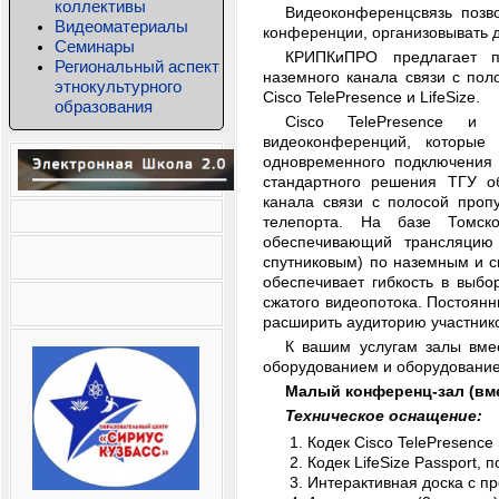
коллективы
Видеоконференцсвязь позв
Видеоматериалы
конференции, организовывать д
Семинары
КРИПКиПРО предлагает п
Региональный аспект
наземного канала связи с пол
этнокультурного
Cisco TelePresence и LifeSize.
образования
Cisco TelePresence и 
видеоконференций, которые
одновременного подключения 
стандартного решения ТГУ о
канала связи с полосой проп
телепорта. На базе Томско
обеспечивающий трансляцию I
спутниковым) по наземным и с
обеспечивает гибкость в выбо
сжатого видеопотока. Постоянн
расширить аудиторию участник
К вашим услугам залы вме
оборудованием и оборудовани
Малый конференц-зал (вме
Техническое оснащение:
Кодек Cisco TelePresence
Кодек LifeSize Passport, 
Интерактивная доска с п