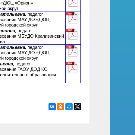
О «ДЮЦ «Орион»
кой округ
атольевна,
педагог
азования МАУ ДО «ДЮЦ
й городской округ
ановна,
педагог
азования МБУДО Крапивинский
тва
атольевна,
педагог
азования МАУ ДО «ДЮЦ
й городской округ
ьевна,
педагог
азования ГАОУ ДОД КО
олнительного образования