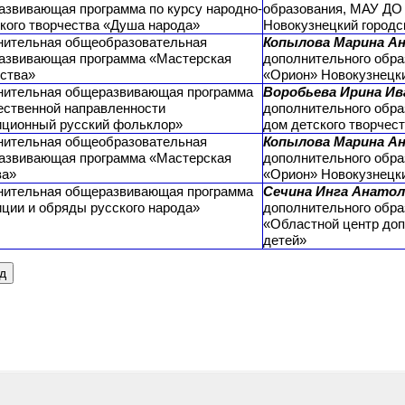
азвивающая программа по курсу народно-
образования, МАУ Д
кого творчества «Душа народа»
Новокузнецкий городс
нительная общеобразовательная
Копылова Марина Ан
азвивающая программа «Мастерская
дополнительного обр
ства»
«Орион» Новокузнецки
нительная общеразвивающая программа
Воробьева Ирина Ив
ественной направленности
дополнительного обр
иционный русский фольклор»
дом детского творчес
нительная общеобразовательная
Копылова Марина Ан
азвивающая программа «Мастерская
дополнительного обр
ва»
«Орион» Новокузнецки
нительная общеразвивающая программа
Сечина Инга Анатол
ции и обряды русского народа»
дополнительного обр
«Областной центр доп
детей»
д