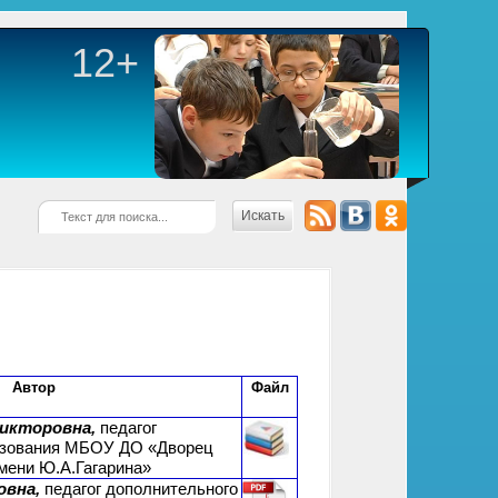
12+
Искать
Автор
Файл
икторовна,
педагог
азования МБОУ ДО «Дворец
имени Ю.А.Гагарина»
овна,
педагог дополнительного