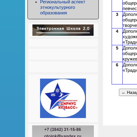
Региональный аспект
общер
этнокультурного
певчес
образования
Допол
общер
творче
Допол
худож
«Трад
Допол
общер
круже
Допол
«Тради
← Наза